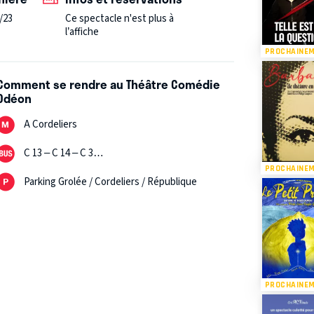
/23
Ce spectacle n'est plus à
l’affiche
PROCHAINE
Comment se rendre au Théâtre Comédie
Odéon
A Cordeliers
C 13 – C 14 – C 3…
PROCHAINE
Parking Grolée / Cordeliers / République
PROCHAINE