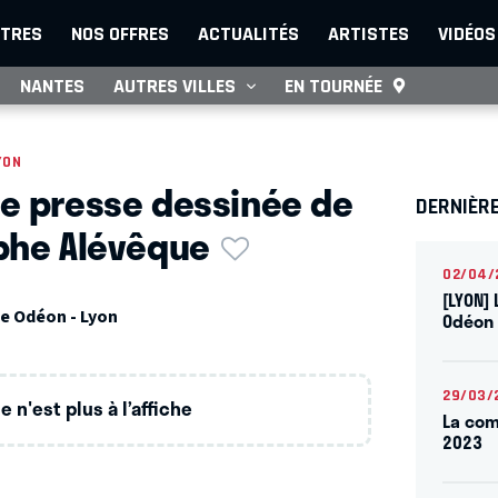
TRES
NOS OFFRES
ACTUALITÉS
ARTISTES
VIDÉOS
NANTES
AUTRES VILLES
EN TOURNÉE
YON
e presse dessinée de
DERNIÈR
phe Alévêque
02/04/
[LYON] 
e Odéon - Lyon
Odéon 
29/03/
 n'est plus à l’affiche
La com
2023