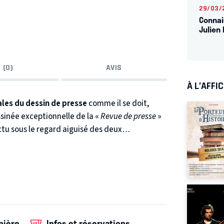
29/03/
Connai
Julien 
 (0)
AVIS
À L’AFFI
les du dessin de presse
comme il se doit,
sinée exceptionnelle de la «
Revue de presse
»
tu sous le regard aiguisé des deux
nsuel…) et Cambon (Hara-Kiri, l'Almanach
 satyrique.
nière
Infos et réservations