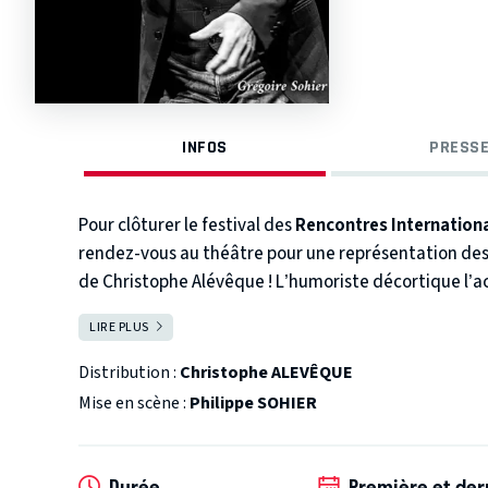
INFOS
PRESSE
Pour clôturer le festival des
Rencontres Internationa
rendez-vous au théâtre pour une représentation des
de Christophe Alévêque ! L’humoriste décortique l’ac
dessinateurs de presse Lacombe (Marianne, Sine Me
LIRE PLUS
FERMER
Vermot…) pour une revue de presse à la fois drôle et
Distribution :
Christophe ALEVÊQUE
Mise en scène :
Philippe SOHIER
Durée
Première et der