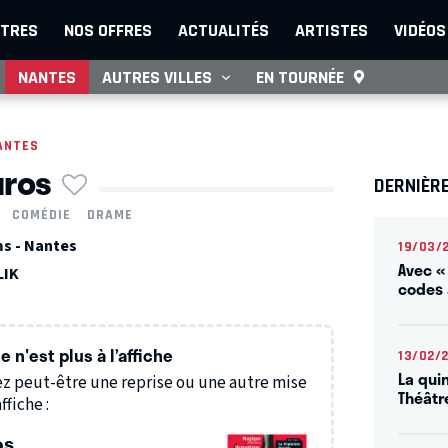
TRES
NOS OFFRES
ACTUALITÉS
ARTISTES
VIDÉOS
NANTES
AUTRES VILLES
EN TOURNÉE
ANTES
uros
DERNIÈR
COMÉDIE
DRAME
s - Nantes
19/03/
Avec «
LIK
codes 
 n'est plus à l’affiche
13/02/
La qui
z peut-être une reprise ou une autre mise
Théâtr
ffiche :
os