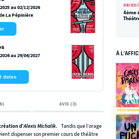
08/03/
/2025 au 02/12/2026
4ème é
de La Pépinière
Théâtr
er
os
À L’AFFI
/2026 au 29/04/2027
et dates
6)
AVIS (3)
PROCHAINE
réation d’
Alexis Michalik
.
Tandis que l’orage
vient dispenser son premier cours de théâtre