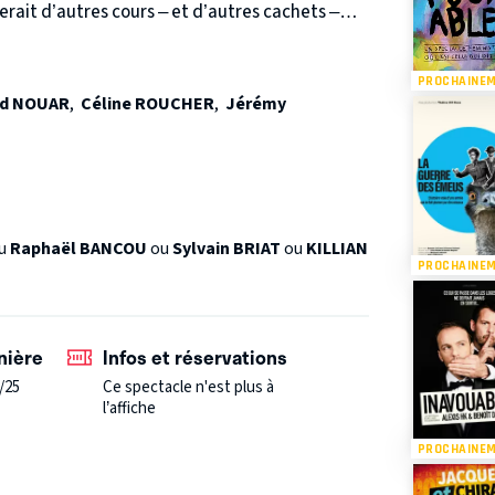
nerait d’autres cours – et d’autres cachets –
ne chien fou, et Ange, la cinquantaine
 Richard, secondé par une de ses anciennes
PROCHAINE
 assistante sociale inexpérimentée, choisit de
d NOUAR
,
Céline ROUCHER
,
Jérémy
u
Raphaël BANCOU
ou
Sylvain BRIAT
ou
KILLIAN
PROCHAINE
nière
Infos et réservations
/25
Ce spectacle n'est plus à
l’affiche
PROCHAINE