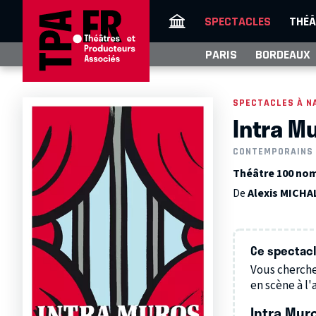
SPECTACLES
THÉÂ
PARIS
BORDEAUX
SPECTACLES À N
Intra M
CONTEMPORAINS
Théâtre 100 nom
De
Alexis MICHA
Ce spectacle
Vous cherche
en scène à l'a
Intra Mur