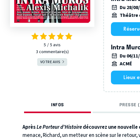
Du 28/08
Théâtre 
Réserv
5
5
avis
Intra Mur
3 commentaire(s)
Du 06/11
VOTRE AVIS
ACMÉ
Lieux 
INFOS
PRESSE (
Après
Le Porteur d’Histoire
découvrez une nouvelle c
menace, Richard, un metteur en scène sur le retour, 