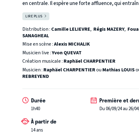
en centrale. Il espère une forte affluence, qui entraî
mais seuls deux détenus se présentent : Kevin, un jeu
LIRE PLUS
FERMER
mutique, qui n’est là que pour accompagner son ami.
actrices – accessoirement son ex-femme – et par une
Distribution :
Camille LELIEVRE
,
Régis MAZERY
,
Foua
donner quand même son cours…
SANAGHEAL
Mise en scène :
Alexis MICHALIK
Musicien live :
Yvon QUEVAT
Création musicale :
Raphäel CHARPENTIER
Musicien :
Raphäel CHARPENTIER
ou
Mathias LOUIS
o
REBREYEND
Durée
Première et der
1h40
Du 06/09/24 au 26/04
À partir de
14 ans