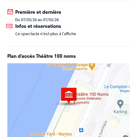
pissotières ».
On aurait pu.
On aurait pu dire
« honnêteté, transparence, vérité », mais à l’oreille ça
Première et dernière
piquait un peu.
Alors on a choisi de seulement vous
Du 07/03/26 au 07/03/26
Infos et réservations
promettre une rencontre singulière avec un comédien
sincère et drôle, qui n’hésite pas à retrousser ses
Ce spectacle n'est plus à l’affiche
manches et vous livrer son message personnel.
Plan d’accès Théâtre 100 noms