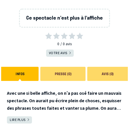
Ce spectacle n'est plus à l’affiche
0
0
avis
VOTRE AVIS
INFOS
PRESSE (0)
AVIS (0)
Avec une si belle affiche, on n’a pas osé faire un mauvais
spectacle.
On aurait pu écrire plein de choses, esquisser
des phrases toutes faites et vanter sa plume.
On aurait
pu dire « petit-fils de paysans », « premiers amours »,
LIRE PLUS
FERMER
« géniteur inconnu », ou « regards en biais dans les