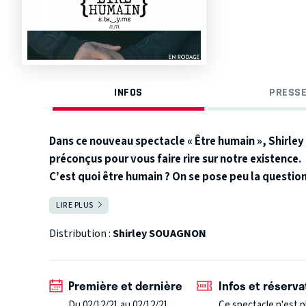
INFOS
PRESSE
Dans ce nouveau spectacle « Être humain », Shirley
préconçus pour vous faire rire sur notre existence.
C’est quoi être humain ? On se pose peu la question
être humain. On n’en connaît même pas la définitio
Repensons-nous, repensons notre monde pour qu’i
LIRE PLUS
FERMER
Google.
pendant une heure !
Distribution :
Shirley SOUAGNON
Première et dernière
Infos et réserva
Du 02/12/21 au 02/12/21
Ce spectacle n'est p