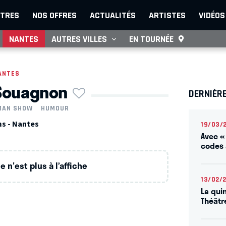
TRES
NOS OFFRES
ACTUALITÉS
ARTISTES
VIDÉOS
NANTES
AUTRES VILLES
EN TOURNÉE
ANTES
 Souagnon
DERNIÈR
MAN SHOW
HUMOUR
s - Nantes
19/03/
Avec «
codes 
 n'est plus à l’affiche
13/02/
La qui
Théâtr