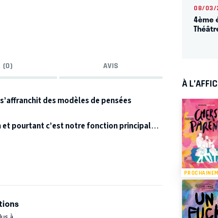
08/03/
4ème é
Théâtr
 (0)
AVIS
À L’AFFI
 s’affranchit des modèles de pensées
 et pourtant c’est notre fonction principale,
n ! Vas-y cherche… Tu vois ? T’as besoin de
l nous appartienne de nouveau, au moins
PROCHAINE
tions
lus à