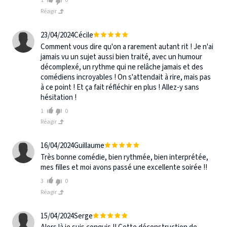
1
0
Réagir
23/04/2024
Cécile
Comment vous dire qu'on a rarement autant rit ! Je n'ai
jamais vu un sujet aussi bien traité, avec un humour
décomplexé, un rythme qui ne relâche jamais et des
comédiens incroyables ! On s'attendait à rire, mais pas
à ce point ! Et ça fait réfléchir en plus ! Allez-y sans
hésitation !
1
0
Réagir
16/04/2024
Guillaume
Très bonne comédie, bien rythmée, bien interprétée,
mes filles et moi avons passé une excellente soirée !!
3
0
Réagir
15/04/2024
Serge