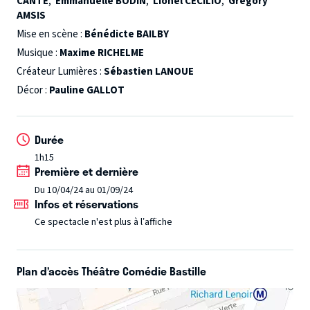
CANTE
,
Emmanuelle BODIN
,
Lionel CECILIO
,
Grégory
Philippe n’était plus gay ?
Et si, Denis, son mari n’était
AMSIS
plus vraiment celui qu’il prétend ?
Et si, finalement,
Mise en scène :
Bénédicte BAILBY
Caroline n’était pas si tolérante que ça ?
« Pas de ça chez
Musique :
Maxime RICHELME
moi »
vous offre un moment plein d’humour au cœur des
Créateur Lumières :
Sébastien LANOUE
petits arrangements avec la réalité.
Décor :
Pauline GALLOT
Durée
1h15
Première et dernière
Du 10/04/24 au 01/09/24
Infos et réservations
Ce spectacle n'est plus à l’affiche
Plan d’accès Théâtre Comédie Bastille