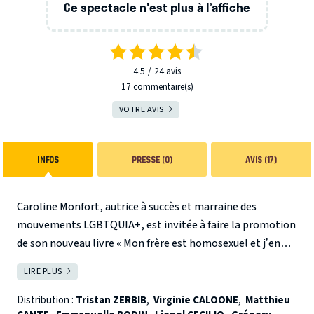
Ce spectacle n'est plus à l’affiche
4.5
24
avis
17 commentaire(s)
VOTRE AVIS
INFOS
PRESSE (0)
AVIS (17)
Caroline Monfort, autrice à succès et marraine des
mouvements LGBTQUIA+, est invitée à faire la promotion
de son nouveau livre « Mon frère est homosexuel et j’en
suis fière ! ».
L’arrivée de son frère, Philippe, puis de son
LIRE PLUS
FERMER
mari Denis, va rendre l’attente dans les loges plus
qu’électrique… L’heure de vérité aurait-elle sonné ?
Et si,
Distribution :
Tristan ZERBIB
,
Virginie CALOONE
,
Matthieu