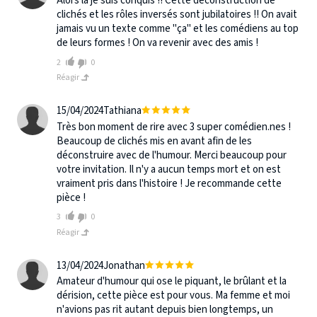
Alors là je suis conquis !! Cette déconstruction de
clichés et les rôles inversés sont jubilatoires !! On avait
jamais vu un texte comme "ça" et les comédiens au top
de leurs formes ! On va revenir avec des amis !
2
0
Réagir
15/04/2024
Tathiana
Très bon moment de rire avec 3 super comédien.nes !
Beaucoup de clichés mis en avant afin de les
déconstruire avec de l'humour. Merci beaucoup pour
votre invitation. Il n'y a aucun temps mort et on est
vraiment pris dans l'histoire ! Je recommande cette
pièce !
3
0
Réagir
13/04/2024
Jonathan
Amateur d'humour qui ose le piquant, le brûlant et la
dérision, cette pièce est pour vous. Ma femme et moi
n'avions pas rit autant depuis bien longtemps, un