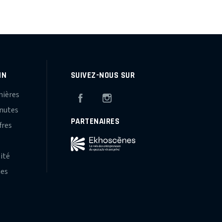
IN
SUIVEZ-NOUS SUR
mières
Facebook
Instagram
inutes
PARTENAIRES
fres
s
lité
hes