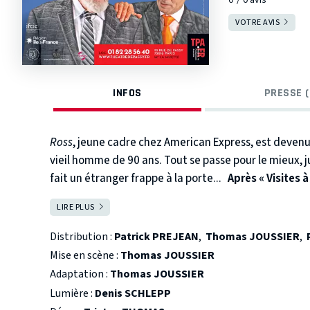
VOTRE AVIS
INFOS
PRESSE (
Ross
, jeune cadre chez American Express, est deven
vieil homme de 90 ans. Tout se passe pour le mieux, j
fait un étranger frappe à la porte...
Après « Visites à
la suite de cette histoire toujours aussi drôle et é
LIRE PLUS
FERMER
Distribution :
Patrick PREJEAN
,
Thomas JOUSSIER
,
Mise en scène :
Thomas JOUSSIER
Adaptation :
Thomas JOUSSIER
Lumière :
Denis SCHLEPP