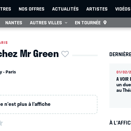
TRES
NOS OFFRES
ACTUALITÉS
ARTISTES
VIDÉOS
NANTES
AUTRES VILLES
EN TOURNÉE
ARIS
chez Mr Green
DERNIÈR
 - Paris
01/02/
A VOIR 
un due
au Thé
 n'est plus à l’affiche
À L’AFFI