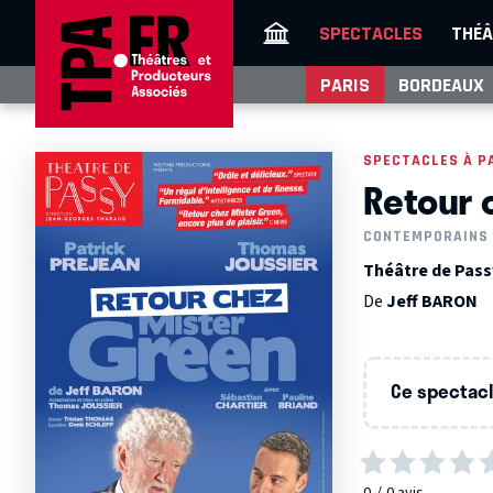
SPECTACLES
THÉÂ
PARIS
BORDEAUX
SPECTACLES À P
Retour 
CONTEMPORAINS
Théâtre de Passy
De
Jeff BARON
Ce spectacle
0
0
avis