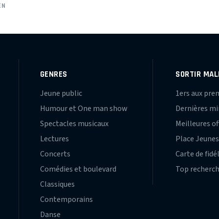
EN
GENRES
SORTIR MAL
Jeune public
1ers aux pre
Humour et One man show
Dernières m
Spectacles musicaux
Meilleures of
Lectures
Place Jeune
Concerts
Carte de fidé
Comédies et boulevard
Top recherc
Classiques
Contemporains
Danse