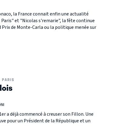
aco, la France connait enfin une actualité
Paris" et "Nicolas s'remarie", la fête continue
d Prix de Monte-Carla ou la politique menée sur
PARIS
lois
ONI
 1er a déjà commencé à creuser son Fillon. Une
uve pour un Président de la République et un