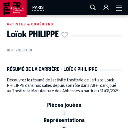
AIX-MARSEILLE
AURAY
CAEN
LA ROCHELLE
PARIS
ROUEN
TOULOUSE
FESTIVAL OFF AVIGNON
ARTISTES & COMÉDIENS
Loïck PHILIPPE
EN TOURNÉE
DISTRIBUTION
RÉSUMÉ DE LA CARRIÈRE - LOÏCK PHILIPPE
Découvrez le résumé de l'activité théâtrale de l'artiste Loïck
PHILIPPE dans nos salles depuis son rôle dans After dark joué
au Théâtre la Manufacture des Abbesses à partir du 31/08/2025 :
Pièces jouées
1
Représentations