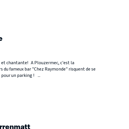
S
e
et chantante! A Plouzermec, c'est la
iers du fameux bar "Chez Raymonde" risquent de se
 pour un parking ! ...
S
ürrenmatt