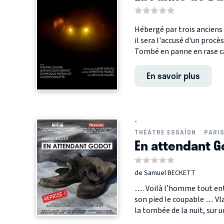
Hébergé par trois anciens 
il sera l'accusé d'un procè
Tombé en panne en rase c
En savoir plus
-
THÉÂTRE ESSAÏON
PARI
En attendant G
de Samuel BECKETT
…. Voilà l’homme tout enti
son pied le coupable … Vl
la tombée de la nuit, sur un