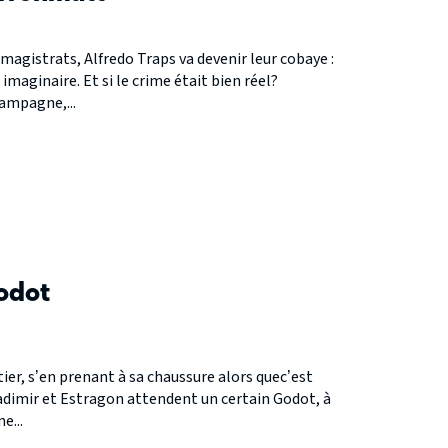
magistrats, Alfredo Traps va devenir leur cobaye :
s imaginaire. Et si le crime était bien réel?
ampagne,...
S
odot
er, s’en prenant à sa chaussure alors quec’est
adimir et Estragon attendent un certain Godot, à
e...