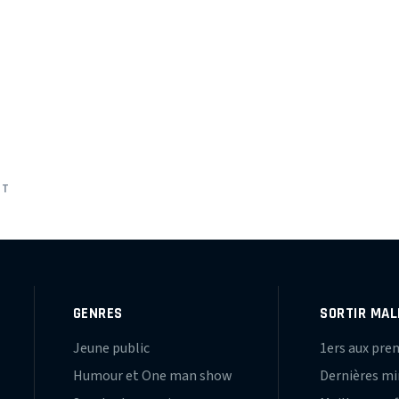
NT
GENRES
SORTIR MAL
Jeune public
1ers aux pre
Humour et One man show
Dernières m