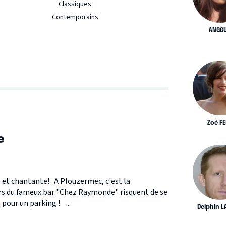
Classiques
Contemporains
ANGG
Zoé FE
S
e
et chantante! A Plouzermec, c'est la
iers du fameux bar "Chez Raymonde" risquent de se
 pour un parking ! ...
Delphin L