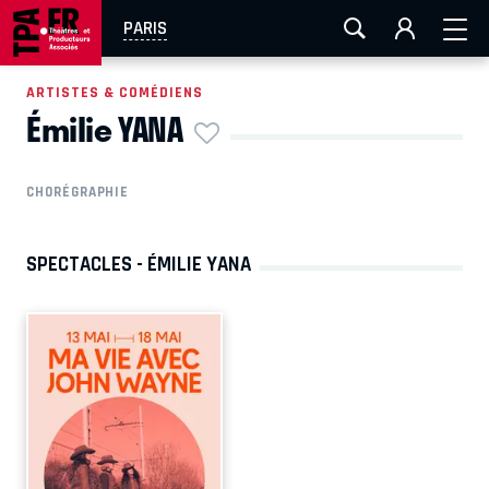
AIX-MARSEILLE
AURAY
CAEN
LA ROCHELLE
PARIS
ROUEN
TOULOUSE
FESTIVAL OFF AVIGNON
ARTISTES & COMÉDIENS
Émilie YANA
EN TOURNÉE
CHORÉGRAPHIE
SPECTACLES - ÉMILIE YANA