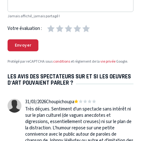
Jamais affiché, jamais partagé !
Votre évaluation :
Envoyer
Protégé par reCAPTCHA sous
conditions
et règlement de la
vie privée
Google.
LES AVIS DES SPECTATEURS SUR ET SI LES OEUVRES
D'ART POUVAIENT PARLER ?
31/03/2026
Choupichoupa
Très déçues. Sentiment d'un spectacle sans intérêt ni
sur le plan culturel (de vagues anecdotes et
digressions, essentiellement creuses) ni sur le plan de
la distraction. L'humour repose sur une petite
connivence avec le public autour de paroles de
chanson de Johnny Hallyday ou autre et d'imitation des