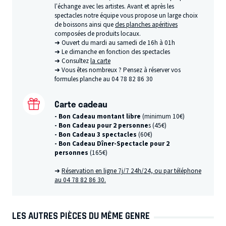
l’échange avec les artistes. Avant et après les
spectacles notre équipe vous propose un large choix
de boissons ainsi que
des planches apéritives
composées de produits locaux.
➜ Ouvert du mardi au samedi de 16h à 01h
➜ Le dimanche en fonction des spectacles
➜ Consultez
la carte
➜ Vous êtes nombreux ? Pensez à réserver vos
formules planche au 04 78 82 86 30
Carte cadeau
- Bon Cadeau montant libre
(minimum 10€)
- Bon Cadeau pour 2 personne
s (45€)
- Bon Cadeau 3 spectacles
(60€)
- Bon Cadeau Dîner-Spectacle pour 2
personnes
(165€)
➜
Réservation en ligne 7j/7 24h/24, ou par téléphone
au 04 78 82 86 30.
LES AUTRES PIÈCES DU MÊME GENRE