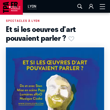
AIX-MARSEILLE
AURAY
CAEN
LA ROCHELLE
LYON
ROUEN
TOULOUSE
FESTIVAL OFF AVIGNON
SPECTACLES À LYON
Et si les oeuvres d'art
EN TOURNÉE
pouvaient parler ?