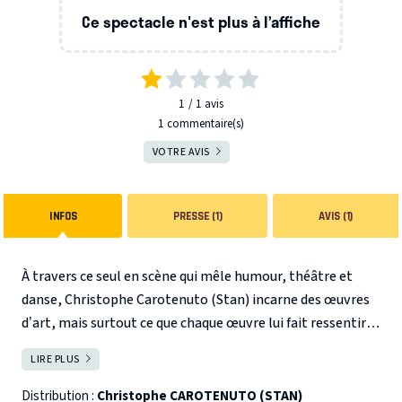
Ce spectacle n'est plus à l’affiche
1
1
avis
1 commentaire(s)
VOTRE AVIS
INFOS
PRESSE (1)
AVIS (1)
À travers ce seul en scène qui mêle humour, théâtre et
danse, Christophe Carotenuto (Stan) incarne des œuvres
d’art, mais surtout ce que chaque œuvre lui fait ressentir,
en inventant un récit qui se nourrit de la véritable histoire
LIRE PLUS
FERMER
de l’œuvre tout en tutoyant notre époque.
Chaque œuvre
humanisée s’empare d’un thème avec sa propre voix et
Distribution :
Christophe CAROTENUTO (STAN)