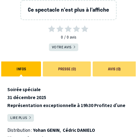
Ce spectacle n'est plus à l’affiche
0
0
avis
VOTRE AVIS
INFOS
PRESSE (0)
AVIS (0)
Soirée spéciale
31 décembre 2025
Représentation exceptionnelle à 19h30
Profitez d’une
formule Dîner & Spectacle 120 €/pers
4 Molières en 2019
LIRE PLUS
FERMER
(Meilleur spectacle – Théâtre Privé, Auteur pour Benoit
Solès, Metteur en scène pour Tristan Petitgirard,
Distribution :
Yohan GENIN
,
Cédric DANIELO