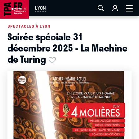
AIX-MARSEILLE
AURAY
CAEN
LA ROCHELLE
LYON
ROUEN
TOULOUSE
FESTIVAL OFF AVIGNON
SPECTACLES À LYON
Soirée spéciale 31
EN TOURNÉE
décembre 2025 - La Machine
de Turing