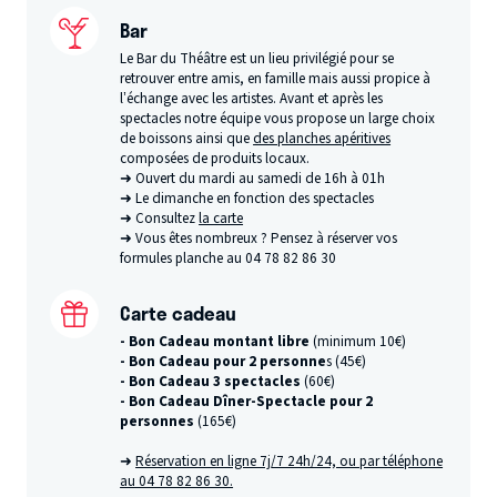
Bar
Le Bar du Théâtre est un lieu privilégié pour se
retrouver entre amis, en famille mais aussi propice à
l’échange avec les artistes. Avant et après les
spectacles notre équipe vous propose un large choix
de boissons ainsi que
des planches apéritives
composées de produits locaux.
➜ Ouvert du mardi au samedi de 16h à 01h
➜ Le dimanche en fonction des spectacles
➜ Consultez
la carte
➜ Vous êtes nombreux ? Pensez à réserver vos
formules planche au 04 78 82 86 30
Carte cadeau
- Bon Cadeau montant libre
(minimum 10€)
- Bon Cadeau pour 2 personne
s (45€)
- Bon Cadeau 3 spectacles
(60€)
- Bon Cadeau Dîner-Spectacle pour 2
personnes
(165€)
➜
Réservation en ligne 7j/7 24h/24, ou par téléphone
au 04 78 82 86 30.