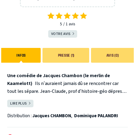
5
1
avis
VOTRE AVIS
INFOS
PRESSE (1)
AVIS (0)
Une comédie de Jacques Chambon (le merlin de
Kaamelott)
Ils n’auraient jamais dû se rencontrer car
tout les sépare. Jean-Claude, prof d’histoire-géo dépressif
a vraiment besoin de faire le point sur sa vie pour sauver
LIRE PLUS
FERMER
son couple. Gino a vraiment intérêt à faire le mort pour
sauver sa peau… Ils ont choisi tous les deux la clinique du
Distribution :
Jacques CHAMBON
,
Dominique PALANDRI
docteur Kruger, célèbre psychothérapeute…
Une
comédie explosive servie par deux comédiens