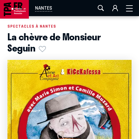
AIX-MARSEILLE
AURAY
CAEN
LA ROCHELLE
NANTES
ROUEN
TOULOUSE
FESTIVAL OFF AVIGNON
SPECTACLES À NANTES
La chèvre de Monsieur
EN TOURNÉE
Seguin