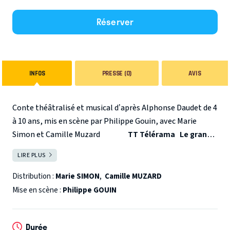
Réserver
INFOS
PRESSE (0)
AVIS
Conte théâtralisé et musical d’après Alphonse Daudet de 4
à 10 ans, mis en scène par Philippe Gouin, avec Marie
Simon et Camille Muzard
TT Télérama
Le grand
classique de la littérature enfantine d’Alphonse Daudet
LIRE PLUS
FERMER
dans une adaptation rythmée et musicale pour
raconter l’histoire de la petite chèvre éprise de liberté !
Distribution :
Marie SIMON
,
Camille MUZARD
Monsieur Seguin avait eu six chèvres qu’il avait toutes
Mise en scène :
Philippe GOUIN
perdues de la même façon. Un beau jour, elles cassaient
leurs cordes et il ne les retrouvait plus. Persistant, il se
Durée
procura une septième chèvre qu’il prénomma Blanquette.