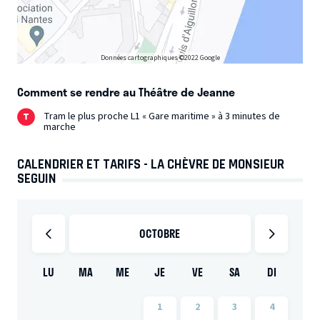
dithyrambiques, telles le TT de Télérama, ce spectacle
respectueux du texte original d’Alphonse Daudet
plongera le jeune public dans une bulle de poésie,
Données cartographiques ©2022 Google
d’humour et de chansons et permettra aux adultes
accompagnants de se laisser aller à une douce
Comment se rendre au Théâtre de Jeanne
nostalgie.
Poésie, humour, esthétisme et musique
Tram le plus proche L1 « Gare maritime » à 3 minutes de
pour ce grand classique !
marche
CALENDRIER ET TARIFS - LA CHÈVRE DE MONSIEUR
SEGUIN
OCTOBRE
LU
MA
ME
JE
VE
SA
DI
1
2
3
4