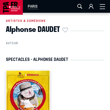
AIX-MARSEILLE
AURAY
CAEN
LA ROCHELLE
PARIS
ROUEN
TOULOUSE
FESTIVAL OFF AVIGNON
ARTISTES & COMÉDIENS
Alphonse DAUDET
EN TOURNÉE
AUTEUR
SPECTACLES - ALPHONSE DAUDET