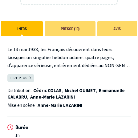
INFOS
PRESSE (10)
AVIS
Le 13 mai 1938, les Français découvrent dans leurs
kiosques un singulier hebdomadaire : quatre pages,
d’apparence sérieuse, entièrement dédiées au NON-SENS.
Avec ses chroniques, annonces et entretiens
LIRE PLUS
FERMER
complètement loufoques,
L’Os à Moelle
entre rapidement
dans la légende et ses 100 000 premiers exemplaires
Distribution :
Cédric COLAS
,
Michel OUIMET
,
Emmanuelle
GALABRU
,
Anne-Marie LAZARINI
s’arrachent dans la journée. Pourquoi ce titre ? « Pourquoi
pas ? » répliquera
Mise en scène :
Anne-Marie LAZARINI
Pierre Dac
, son fondateur.
En 1939,
alors que la guerre devient imminente, le journal se
mobilise moralement puis, au fil des événements, prend
Durée
position sur le terrain civique, politique… toujours par
1h
l’absurde. L’édition du 31 mai 1940 sera la dernière qui