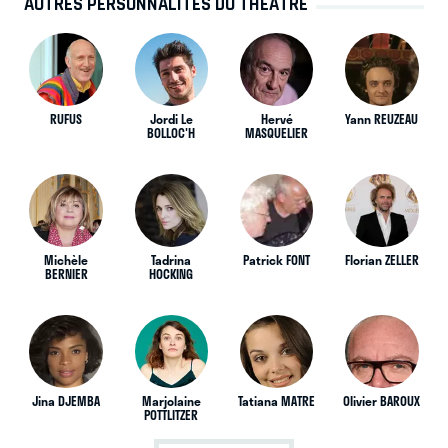
AUTRES PERSONNALITÉS DU THÉÂTRE
RUFUS
Jordi Le
Hervé
Yann REUZEAU
BOLLOC'H
MASQUELIER
Michèle
Tadrina
Patrick FONT
Florian ZELLER
BERNIER
HOCKING
Jina DJEMBA
Marjolaine
Tatiana MATRE
Olivier BAROUX
POTTLITZER