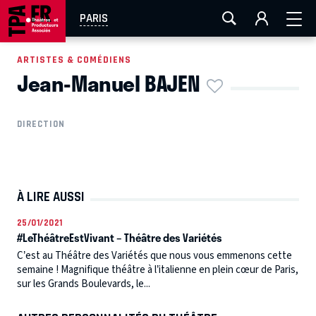
AIX-MARSEILLE
AURAY
CAEN
LA ROCHELLE
PARIS
ROUEN
TOULOUSE
FESTIVAL OFF AVIGNON
ARTISTES & COMÉDIENS
Jean-Manuel BAJEN
EN TOURNÉE
DIRECTION
À LIRE AUSSI
25/01/2021
#LeThéâtreEstVivant – Théâtre des Variétés
C’est au Théâtre des Variétés que nous vous emmenons cette
semaine ! Magnifique théâtre à l’italienne en plein cœur de Paris,
sur les Grands Boulevards, le...