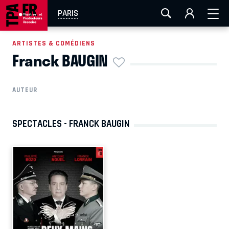
AIX-MARSEILLE
AURAY
CAEN
LA ROCHELLE
PARIS
ROUEN
TOULOUSE
FESTIVAL OFF AVIGNON
ARTISTES & COMÉDIENS
Franck BAUGIN
EN TOURNÉE
AUTEUR
SPECTACLES - FRANCK BAUGIN