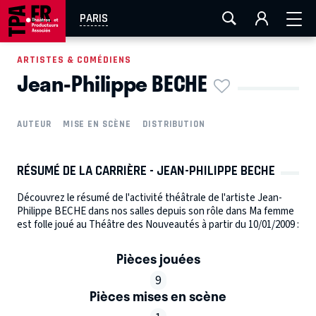
AIX-MARSEILLE
AURAY
CAEN
LA ROCHELLE
PARIS
ROUEN
TOULOUSE
FESTIVAL OFF AVIGNON
ARTISTES & COMÉDIENS
Jean-Philippe BECHE
EN TOURNÉE
AUTEUR
MISE EN SCÈNE
DISTRIBUTION
RÉSUMÉ DE LA CARRIÈRE - JEAN-PHILIPPE BECHE
Découvrez le résumé de l'activité théâtrale de l'artiste Jean-
Philippe BECHE dans nos salles depuis son rôle dans Ma femme
est folle joué au Théâtre des Nouveautés à partir du 10/01/2009 :
Pièces jouées
9
Pièces mises en scène