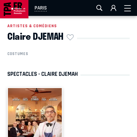
AIX-MARSEILLE
AURAY
CAEN
LA ROCHELLE
PARIS
ROUEN
TOULOUSE
FESTIVAL OFF AVIGNON
ARTISTES & COMÉDIENS
Claire DJEMAH
EN TOURNÉE
COSTUMES
SPECTACLES - CLAIRE DJEMAH