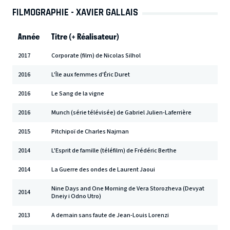
FILMOGRAPHIE - XAVIER GALLAIS
Année
Titre (+ Réalisateur)
2017
Corporate (film) de Nicolas Silhol
2016
L'Île aux femmes d'Éric Duret
2016
Le Sang de la vigne
2016
Munch (série télévisée) de Gabriel Julien-Laferrière
2015
Pitchipoï de Charles Najman
2014
L'Esprit de famille (téléfilm) de Frédéric Berthe
2014
La Guerre des ondes de Laurent Jaoui
Nine Days and One Morning de Vera Storozheva (Devyat
2014
Dneiy i Odno Utro)
2013
A demain sans faute de Jean-Louis Lorenzi