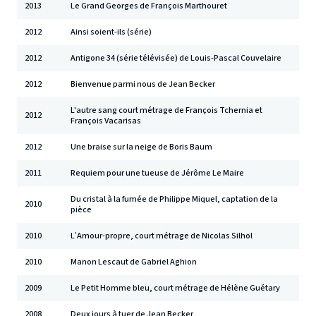
2013
Le Grand Georges de François Marthouret
2012
Ainsi soient-ils (série)
2012
Antigone 34 (série télévisée) de Louis-Pascal Couvelaire
2012
Bienvenue parmi nous de Jean Becker
L'autre sang court métrage de François Tchernia et
2012
François Vacarisas
2012
Une braise sur la neige de Boris Baum
2011
Requiem pour une tueuse de Jérôme Le Maire
Du cristal à la fumée de Philippe Miquel, captation de la
2010
pièce
2010
L’Amour-propre, court métrage de Nicolas Silhol
2010
Manon Lescaut de Gabriel Aghion
2009
Le Petit Homme bleu, court métrage de Hélène Guétary
2008
Deux jours à tuer de Jean Becker