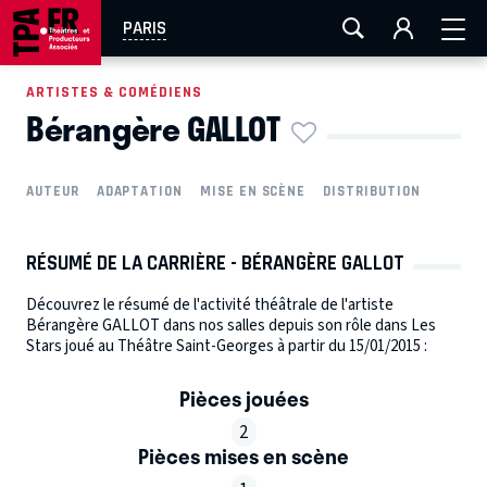
AIX-MARSEILLE
AURAY
CAEN
LA ROCHELLE
PARIS
ROUEN
TOULOUSE
FESTIVAL OFF AVIGNON
ARTISTES & COMÉDIENS
Bérangère GALLOT
EN TOURNÉE
AUTEUR
ADAPTATION
MISE EN SCÈNE
DISTRIBUTION
RÉSUMÉ DE LA CARRIÈRE - BÉRANGÈRE GALLOT
Découvrez le résumé de l'activité théâtrale de l'artiste
Bérangère GALLOT dans nos salles depuis son rôle dans Les
Stars joué au Théâtre Saint-Georges à partir du 15/01/2015 :
Pièces jouées
2
Pièces mises en scène