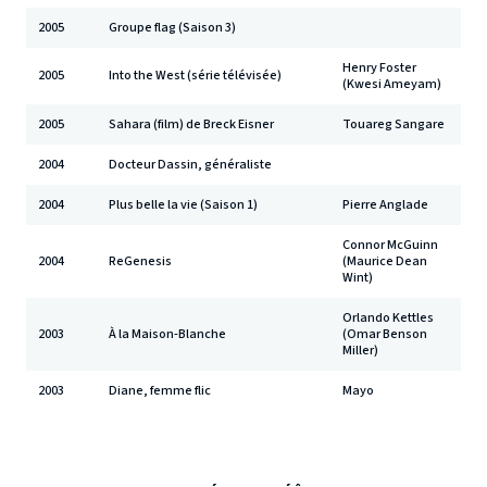
2005
Groupe flag (Saison 3)
Henry Foster
2005
Into the West (série télévisée)
(Kwesi Ameyam)
2005
Sahara (film) de Breck Eisner
Touareg Sangare
2004
Docteur Dassin, généraliste
2004
Plus belle la vie (Saison 1)
Pierre Anglade
Connor McGuinn
2004
ReGenesis
(Maurice Dean
Wint)
Orlando Kettles
2003
À la Maison-Blanche
(Omar Benson
Miller)
2003
Diane, femme flic
Mayo