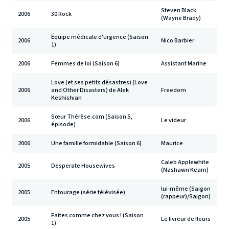
Steven Black
2006
30 Rock
(Wayne Brady)
Équipe médicale d'urgence (Saison
2006
Nico Barbier
1)
2006
Femmes de loi (Saison 6)
Assistant Marine
Love (et ses petits désastres) (Love
2006
and Other Disasters) de Alek
Freedom
Keshishian
Sœur Thérèse.com (Saison 5,
2006
Le videur
épisode)
2006
Une famille formidable (Saison 6)
Maurice
Caleb Applewhite
2005
Desperate Housewives
(Nashawn Kearn)
lui-même (Saigon
2005
Entourage (série télévisée)
(rappeur)/Saigon)
Faites comme chez vous ! (Saison
2005
Le livreur de fleurs
1)