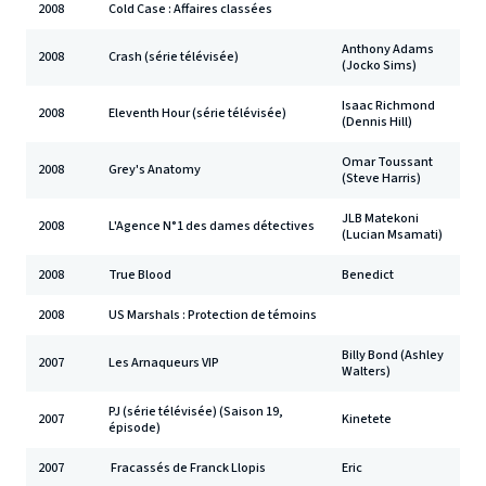
2008
Cold Case : Affaires classées
Anthony Adams
2008
Crash (série télévisée)
(Jocko Sims)
Isaac Richmond
2008
Eleventh Hour (série télévisée)
(Dennis Hill)
Omar Toussant
2008
Grey's Anatomy
(Steve Harris)
JLB Matekoni
2008
L'Agence N°1 des dames détectives
(Lucian Msamati)
2008
True Blood
Benedict
2008
US Marshals : Protection de témoins
Billy Bond (Ashley
2007
Les Arnaqueurs VIP
Walters)
PJ (série télévisée) (Saison 19,
2007
Kinetete
épisode)
2007
Fracassés de Franck Llopis
Eric