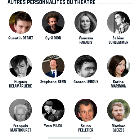
AUTRES PERSONNALITÉS DU THÉÂTRE
Quentin DEFALT
Cyril DION
Vanessa
Sabine
PARADIS
SCHLEMMER
Hugues
Stéphane BERN
Gaston LEROUX
Karina
DELAMARLIÈRE
MARIMON
François
Yves PUJOL
Bruno
Maxime
MARTHOURET
PELLETIER
GLEIZES