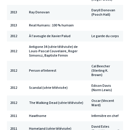
Daryll Donovan
2013
Ray Donovan
(Pooch Hall)
2013
Real Humans : 100 % humain
2012
À l'aveugle de Xavier Palud
Le garde du corps
Antigone 34 (série télévisée) de
2012
Louis-Pascal Couvelaire, Roger
Simonsz, Baptiste Firmin
Cal Beecher
2012
Person of Interest
(Sterling K.
Brown)
Edison Davis
2012
Scandal (série télévisée)
(Norm Lewis)
Oscar (Vincent
2012
The Walking Dead (série télévisée)
Ward)
2011
Hawthorne
Infirmière en chef
David Estes
2011
Homeland (série télévisée)