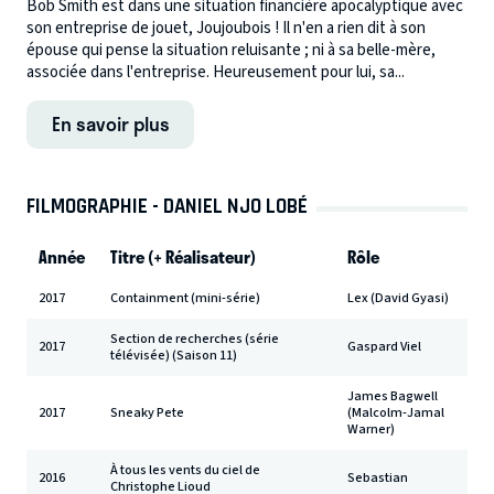
Bob Smith est dans une situation financière apocalyptique avec
son entreprise de jouet, Joujoubois ! Il n'en a rien dit à son
épouse qui pense la situation reluisante ; ni à sa belle-mère,
associée dans l'entreprise. Heureusement pour lui, sa...
En savoir plus
FILMOGRAPHIE - DANIEL NJO LOBÉ
Année
Titre (+ Réalisateur)
Rôle
2017
Containment (mini-série)
Lex (David Gyasi)
Section de recherches (série
2017
Gaspard Viel
télévisée) (Saison 11)
James Bagwell
2017
Sneaky Pete
(Malcolm-Jamal
Warner)
À tous les vents du ciel de
2016
Sebastian
Christophe Lioud