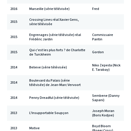
2016
Marseille (série télévisée)
Fred
Crossing Lines réal Xavier Gens,
2015
série télévisée
Engrenages (série télévisée) réal
Commissaire
2015
Frédéric Jardin
Pantin
Qui c'est les plus forts ? de Charlotte
2015
Gordon
de Turckheim
Niko Zepeda (Nick
2014
Believe (série télévisée)
E. Tarabay)
Boulevard du Palais (série
2014
télévisée) de Jean-Marc Vervoort
Sembene (Danny
2014
Penny Dreadful (série télévisée)
Sapani)
Joseph Moran
2013
L'Insupportable Soupçon
(Boris Kodjoe)
Boyd Bloom
2013
Motive
(Roger Cross)