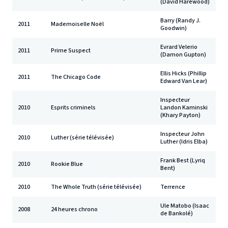
(David Harewood)
Barry (Randy J.
2011
Mademoiselle Noël
Goodwin)
Evrard Velerio
2011
Prime Suspect
(Damon Gupton)
Ellis Hicks (Phillip
2011
The Chicago Code
Edward Van Lear)
Inspecteur
2010
Esprits criminels
Landon Kaminski
(Khary Payton)
Inspecteur John
2010
Luther (série télévisée)
Luther (Idris Elba)
Frank Best (Lyriq
2010
Rookie Blue
Bent)
2010
The Whole Truth (série télévisée)
Terrence
Ule Matobo (Isaac
2008
24 heures chrono
de Bankolé)