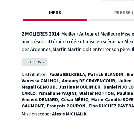
INFOS
PRESSE (
2 MOLIERES 2014
Meilleur Auteur et Meilleure Mise 
aux trésors littéraire créée et mise en scène par Alexi
des Ardennes, Martin Martin doit enterrer son père. I
d’un carnet manuscrit va l’entraîner dans une quête à
LIRE PLUS
FERMER
ans plus tard, au cœur du désert algérien, une mère e
« J’ai pris un livre, machinalement.
Distribution :
Fadila BELKEBLA
,
Patrick BLANDIN
,
Emi
Je l’ai ouvert au milieu. Ce n’était pas un livre, c’était
Vanessa CAILHOL
,
Amaury DE CRAYENCOUR
,
Julien
Magali GENOUD
,
Justine MOULINIER
,
Daniel NJO L
Et là, je suis rentré dans l’Histoire… »
CARLO
,
Ysmahane YAQINI
,
Walter HOTTON
,
Paulin
Vincent DENIARD
,
César MÉRIC
,
Marie-Camille SOY
GAUMONT
,
François POURON
,
Elsa DUCHEZ PAVERA
Mise en scène :
Alexis MICHALIK