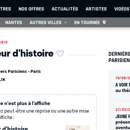
TRES
NOS OFFRES
ACTUALITÉS
ARTISTES
VIDÉOS
NANTES
AUTRES VILLES
EN TOURNÉE
ARIS
ur d'histoire
DERNIÈRE
PARISIE
ers Parisiens - Paris
15/08/
LIK
A VOIR 
au thé
 n'est plus à l’affiche
27/02/
z peut-être une reprise ou une autre mise
JEUNE 
ffiche :
présen
aventu
 d'histoire