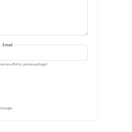
Email
Jamais affiché, jamais partagé !
e
Google.