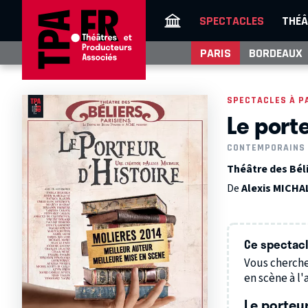
SPECTACLES
THÉÂ
PARIS
BORDEAUX
SPECTACLES À P
Le porte
CONTEMPORAINS
Théâtre des Béli
De
Alexis MICHA
Ce spectacle
Vous cherche
en scène à l'a
Le porteur