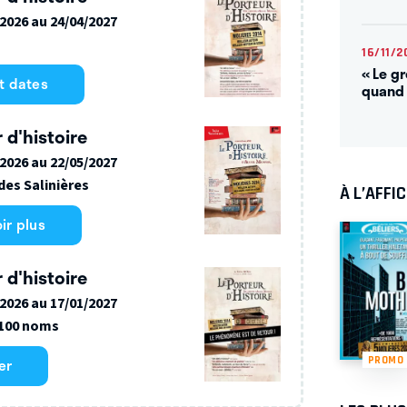
/2026 au 24/04/2027
16/11/2
« Le g
et dates
quand 
 d'histoire
/2026 au 22/05/2027
des Salinières
À L’AFFI
ir plus
 d'histoire
/2026 au 17/01/2027
 100 noms
PROMO
er