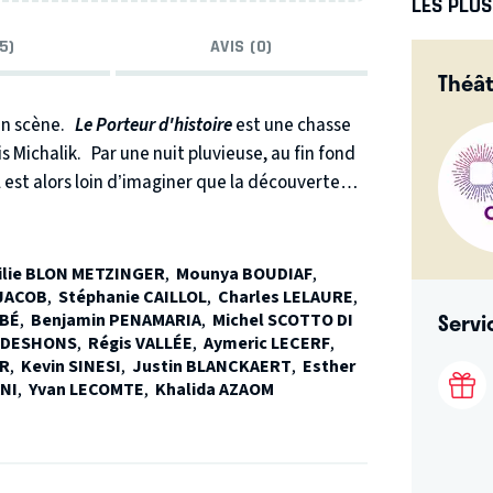
LES PLU
5)
AVIS (0)
Théât
en scène.
Le Porteur d'histoire
est une chasse
s Michalik.
Par une nuit pluvieuse, au fin fond
l est alors loin d’imaginer que la découverte
 travers l’Histoire et les continents. Quinze
t sa fille disparaissent mystérieusement...
lie BLON METZINGER
,
Mounya BOUDIAF
,
 un carnet manuscrit.
 JACOB
,
Stéphanie CAILLOL
,
Charles LELAURE
,
Servi
OBÉ
,
Benjamin PENAMARIA
,
Michel SCOTTO DI
e DESHONS
,
Régis VALLÉE
,
Aymeric LECERF
,
ER
,
Kevin SINESI
,
Justin BLANCKAERT
,
Esther
NI
,
Yvan LECOMTE
,
Khalida AZAOM