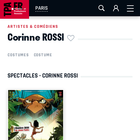
AIX-MARSEILLE
AURAY
CAEN
LA ROCHELLE
PARIS
ROUEN
TOULOUSE
FESTIVAL OFF AVIGNON
ARTISTES & COMÉDIENS
Corinne ROSSI
EN TOURNÉE
COSTUMES
COSTUME
SPECTACLES - CORINNE ROSSI