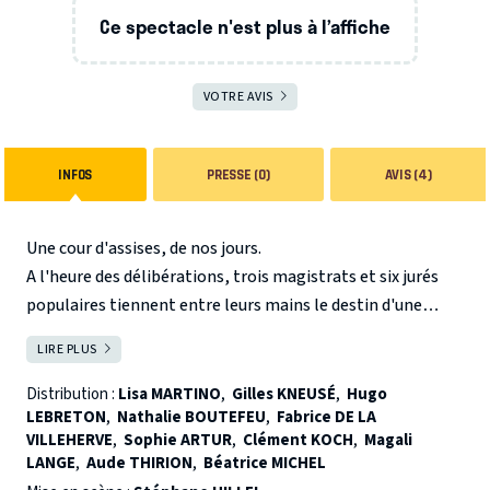
Ce spectacle n'est plus à l’affiche
VOTRE AVIS
INFOS
PRESSE (0)
AVIS (4)
Une cour d'assises, de nos jours.
A l'heure des délibérations, trois magistrats et six jurés
populaires tiennent entre leurs mains le destin d'une
femme. Une femme qui a avoué son crime, et qui pourtant
LIRE PLUS
FERMER
réclame justice.
Distribution :
Lisa MARTINO
,
Gilles KNEUSÉ
,
Hugo
LEBRETON
,
Nathalie BOUTEFEU
,
Fabrice DE LA
Neuf hommes et femmes en colère vont devoir choisir
VILLEHERVE
,
Sophie ARTUR
,
Clément KOCH
,
Magali
entre punition et pardon.
LANGE
,
Aude THIRION
,
Béatrice MICHEL