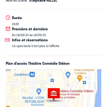
Mise en scène :
Stéphane HILLEL
Une pièce tirée du roman à succès de Mathieu
Menegaux, l'auteur triplement primé, publié chez
Grasset et deux fois adapté pour France Télévisions.
---
Durée
Une coproduction : La Pépinière Théâtre, Acmé, Atelier
1h30
Théâtre Actuel, Matrioshka Productions, Sésam'Prod et 984
Première et dernière
Productions
Du 18/03/23 au 18/03/23
Infos et réservations
Ce spectacle n'est plus à l’affiche
Plan d’accès Théâtre Comédie Odéon