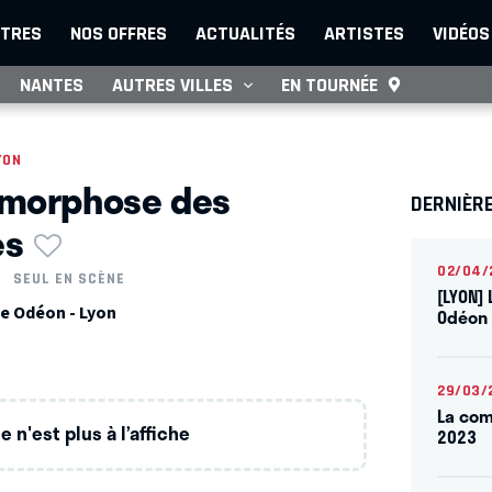
TRES
NOS OFFRES
ACTUALITÉS
ARTISTES
VIDÉOS
NANTES
AUTRES VILLES
EN TOURNÉE
YON
amorphose des
DERNIÈR
es
02/04/
SEUL EN SCÈNE
[LYON] 
e Odéon - Lyon
Odéon 
D
29/03/
La com
 n'est plus à l’affiche
2023