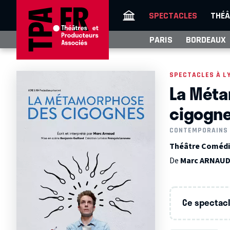
SPECTACLES
THÉÂ
PARIS
BORDEAUX
SPECTACLES À L
La Mét
cigogn
CONTEMPORAINS
Théâtre Comédi
De
Marc ARNAU
Ce spectacle