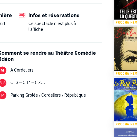
nière
Infos et réservations
PROCHAINE
/21
Ce spectacle n'est plus à
l’affiche
Comment se rendre au Théâtre Comédie
Odéon
A Cordeliers
PROCHAINE
C 13 – C 14 – C 3…
Parking Grolée / Cordeliers / République
PROCHAINE