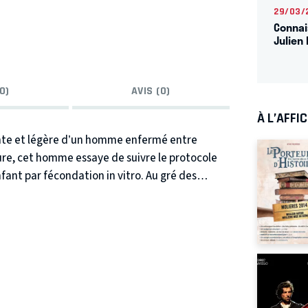
29/03/
Connai
Julien 
0)
AVIS (0)
À L’AFFI
lente et légère d’un homme enfermé entre
re, cet homme essaye de suivre le protocole
enfant par fécondation in vitro. Au gré des
à force de se vouloir pragmatiques, Marc
 de l’endroit sordide où il est enfermé le pays