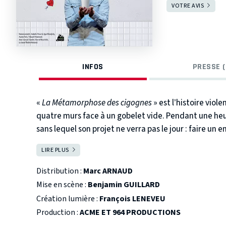
VOTRE AVIS
INFOS
PRESSE (
«
La Métamorphose des cigognes
» est l’histoire vio
quatre murs face à un gobelet vide. Pendant une heu
sans lequel son projet ne verra pas le jour : faire un 
apparitions de personnages qui se veulent délirants 
LIRE PLUS
FERMER
Arnaud poétise une situation plus que triviale et fait
fantastique de son imagination.
Distribution :
Marc ARNAUD
Mise en scène :
Benjamin GUILLARD
Création lumière :
François LENEVEU
Production :
ACME ET 964 PRODUCTIONS