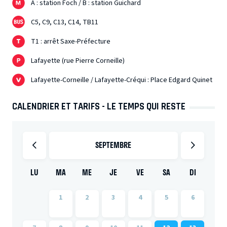
A : station Foch / B : station Guichard
C5, C9, C13, C14, TB11
T1 : arrêt Saxe-Préfecture
Lafayette (rue Pierre Corneille)
Lafayette-Corneille / Lafayette-Créqui : Place Edgard Quinet
CALENDRIER ET TARIFS - LE TEMPS QUI RESTE
SEPTEMBRE
LU
MA
ME
JE
VE
SA
DI
1
2
3
4
5
6