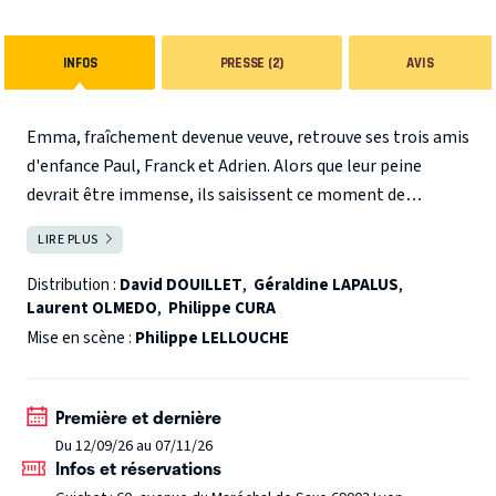
INFOS
PRESSE (2)
AVIS
Emma, fraîchement devenue veuve, retrouve ses trois amis
d'enfance Paul, Franck et Adrien. Alors que leur peine
devrait être immense, ils saisissent ce moment de
retrouvailles pour révéler leurs rêves inavouables et leurs
LIRE PLUS
FERMER
envies qui vont être pour le moins… surprenantes.
David DOUILLET double champion olympique, quadruple
champion du monde et champion d’Europe. figure
Distribution :
David DOUILLET
,
Géraldine LAPALUS
,
Laurent OLMEDO
,
Philippe CURA
emblématique du sport français, élu à plusieurs reprises
personnalité préférée des Français enfin au théâtre dans une
Mise en scène :
Philippe LELLOUCHE
comédie écrite et mise en scène par Philippe LELLOUCHE !
Première et dernière
Du 12/09/26 au 07/11/26
Infos et réservations