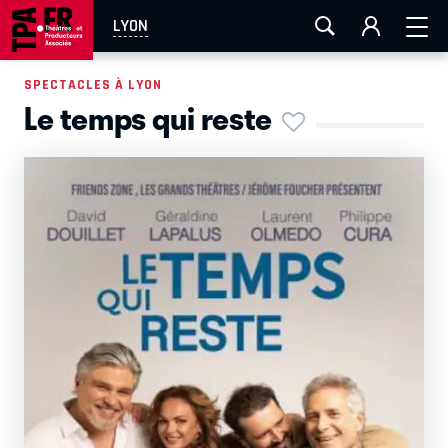
AIX-MARSEILLE
AURAY
CAEN
LA ROCHELLE
LYON
ROUEN
TOULOUSE
FESTIVAL OFF AVIGNON
SPECTACLES À LYON
Le temps qui reste
EN TOURNÉE