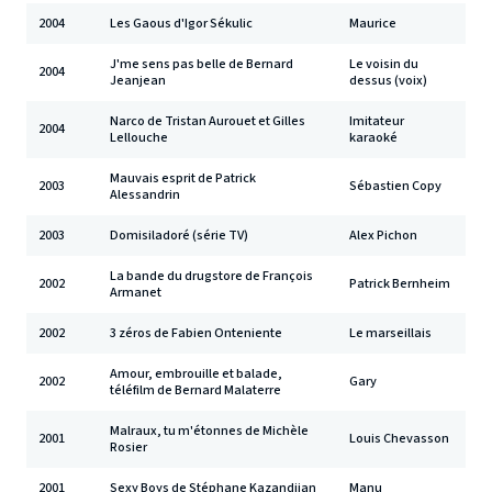
2004
Les Gaous d'Igor Sékulic
Maurice
J'me sens pas belle de Bernard
Le voisin du
2004
Jeanjean
dessus (voix)
Narco de Tristan Aurouet et Gilles
Imitateur
2004
Lellouche
karaoké
Mauvais esprit de Patrick
2003
Sébastien Copy
Alessandrin
2003
Domisiladoré (série TV)
Alex Pichon
La bande du drugstore de François
2002
Patrick Bernheim
Armanet
2002
3 zéros de Fabien Onteniente
Le marseillais
Amour, embrouille et balade,
2002
Gary
téléfilm de Bernard Malaterre
Malraux, tu m'étonnes de Michèle
2001
Louis Chevasson
Rosier
2001
Sexy Boys de Stéphane Kazandjian
Manu