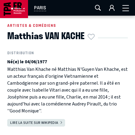
AIX-MARSEILLE
AURAY
CAEN
LA ROCHELLE
PARIS
ROUEN
TOULOUSE
FESTIVAL OFF AVIGNON
ARTISTES & COMÉDIENS
Matthias VAN KACHE
EN TOURNÉE
DISTRIBUTION
Né(e) le 04/06/1977
Matthias Van Khache né Matthias N'Guyen Van Khache, est
un acteur français d'origine Vietnamienne et
Cambodgienne par son grand-père paternel. Il a été en
couple avec Isabelle Vitari avec qui il a eu une fille,
Joséphine puis a eu une fille, Charlie, en mai 2014 ; il est
aujourd'hui avec la comédienne Audrey Pirault, du trio
''Good Monique''.
LIRE LA SUITE SUR WIKIPEDIA