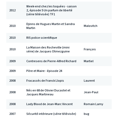
Week-end chez les toquées - saison
2012
2, épisode 5 Un parfum de liberté
(série télévisée) TF1
Djinns de Hugues Martin et Sandra
2010
Malovitch
Martin
2010
RIS police scientifique
La Maison des Rocheville (mini
2010
François
série) de Jacques Otmezguine
2009
Contresens de Pierre-Alfred Richard
Martiel
2009
Père et Maire - épisode 24
2008
Fracassés de Franck Llopis
Laurent
Nés en 68 de Olivier Ducastel et
2008
Jean-Paul
Jacques Martineau
2008
Lady Blood de Jean-Marc Vincent
Romain Lamy
2007
Sécurité intérieure (série télévisée)
bug