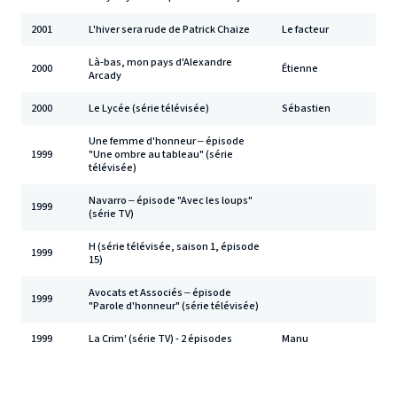
2001
L'hiver sera rude de Patrick Chaize
Le facteur
Là-bas, mon pays d'Alexandre
2000
Étienne
Arcady
2000
Le Lycée (série télévisée)
Sébastien
Une femme d'honneur – épisode
1999
"Une ombre au tableau" (série
télévisée)
Navarro – épisode "Avec les loups"
1999
(série TV)
H (série télévisée, saison 1, épisode
1999
15)
Avocats et Associés – épisode
1999
"Parole d'honneur" (série télévisée)
1999
La Crim' (série TV) - 2 épisodes
Manu