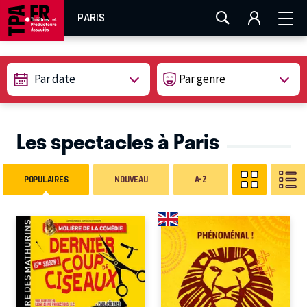
AIX-MARSEILLE
AURAY
CAEN
LA ROCHELLE
PARIS
ROUEN
TOULOUSE
FESTIVAL OFF AVIGNON
Par date
EN TOURNÉE
Les spectacles à Paris
POPULAIRES
NOUVEAU
A-Z