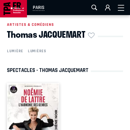
AIX-MARSEILLE
AURAY
CAEN
LA ROCHELLE
PARIS
ROUEN
TOULOUSE
FESTIVAL OFF AVIGNON
ARTISTES & COMÉDIENS
Thomas JACQUEMART
EN TOURNÉE
LUMIÈRE
LUMIÈRES
SPECTACLES - THOMAS JACQUEMART